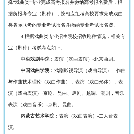
择“戏曲类”专业完成高考报名并缴纳高考报名费后，根
据所报考专业（剧种），按相应组考高校要求完成戏曲
类省际联考的专业考试报名并缴纳专业考试报名费。
4.根据戏曲类专业招生院校招收剧种情况，相关专
业（剧种）考试考点如下。
中央戏剧学院：
表演（
戏曲表演
）
-
北京曲剧。
中国戏曲学院：
戏剧影视导演（
戏曲导演
）
，
作曲
与作曲技术理论（
戏曲作曲
）
，
表演（
戏曲形体
）
，
表
演（
戏曲表演
）
-
京剧、昆曲、庐剧、越调、潮剧
，
音乐
表演（
戏曲音乐
）
-
京剧、昆曲。
内蒙古艺术学院：
表演（
戏曲表演
）
-
二人台表
演。