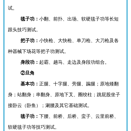
试。
毯子功：
小翻、前扑、出场、软硬毯子功等长短
跟头技巧测试。
把子功：
小快枪、大快枪、单刀枪、大刀枪
及各
种器械下场花等把子功测试。
身段功：
起霸、趟马、走边及身段功组合。
②旦角
基本功：
正腿、十字腿、旁腿、蹁腿；原地矮翻
身；站翻身；串翻身、原地下叉、圈绞柱；跳屁股坐子
接卧云（卧鱼）；涮腰及其它基础测试。
毯子功：
下腰、前桥、后桥、蛮子、云里前桥、
软硬毯子功等技巧测试。