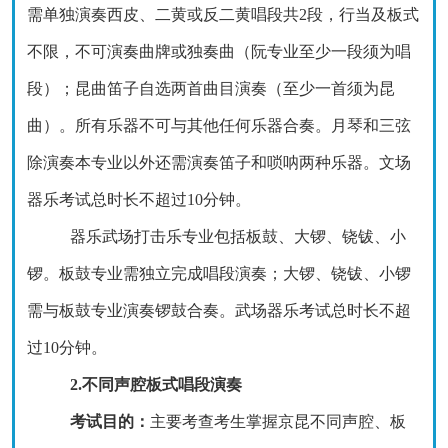
需单独演奏西皮、二黄或反二黄唱段共
2段，行当及板式
不限，不可演奏曲牌或独奏曲
（
阮专业至少一段须为唱
段
）；
昆曲笛子
自选两首曲目演奏（至少一首须为昆
曲）
。
所有乐器
不可与其他任何乐器合奏。月琴和三弦
除演奏本专业以外还需演奏笛子和唢呐两种乐器。文场
器乐考试总时长不超过
10分钟。
器乐武场打击乐专业包括板鼓、大锣、铙钹、小
锣。板鼓专业需独立完成唱段演奏；大锣、铙钹、小锣
需与板鼓专业演奏锣鼓合奏。武场器乐考试总时长不超
过
10分钟。
2.不同声腔板式唱段演奏
考试目的：
主要考查考生掌握京昆不同声腔、板