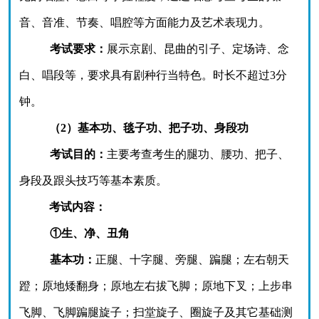
音、音准、节奏、唱腔等方面能力及艺术表现力。
考试要求：
展示京剧、昆曲的引子、定场诗、念
白、唱段等，要求具有剧种行当特色。时长不超过
3
分
钟。
（
2）基本功、毯子功、把子功、身段功
考试目的：
主要考查考生的腿功、腰功、把子、
身段及跟头技巧等基本素质。
考试内容：
①生、净、丑角
基本功：
正腿、十字腿、旁腿、蹁腿；左右朝天
蹬；原地矮翻身；原地左右拔飞脚；原地下叉；上步串
飞脚、飞脚蹁腿旋子；扫堂旋子、圈旋子及其它基础测