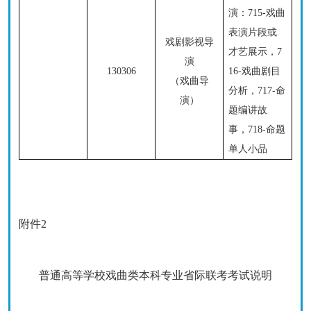
演：
715-戏曲
表演片段或
戏剧影视导
才艺展示，7
演
130306
16-戏曲剧目
（戏曲导
分析，717-命
演）
题编讲故
事，718-命题
单人小品
附件
2
普通高等学校戏曲类本科专业
省际联考
考试说明