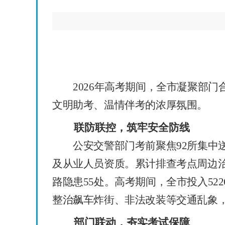
2026
年高考期间，全市凝聚部门
文明助考、温情伴考的浓厚氛围。
联防联控，筑牢安全防线
公安交警部门考前聚焦
92
所集中
及从业人员资质。累计排查考点周边
路隐患
55
处。高考期间，全市投入
522
整治飙车炸街、非法改装等交通乱象
部门
联动，夯实
考试
保障