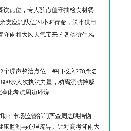
饮点位，专人驻点值守抽检食材餐
余支应急队伍
24
小时待命，筑牢供电
置
降雨和
大风
天气
带来的各类衍生风
22
个噪声整治点位，每日投入
270
余名
1600
余人次执法力量，劝离流动摊贩
位净化考点周边环境。
求助；市场监管部门严查周边哄抬物
健康监测与心理疏导。针对高考降雨大