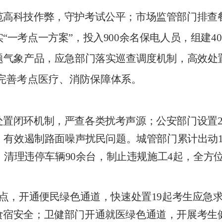
科技作弊，守护考试公平；市场监管部门排查餐
实
“
一考点一方案
”
，投入
900
余名保电人员，组建
40
题气象产品，应急部门落实巡查调度机制，高效处
完善考点医
疗、
消防保
障
体系。
置闭环机制，严查各类扰考声源；公安部门设置
，有效遏制路面噪声扰民问题。城管部门累计出动
，清理违停车辆
90
余台，制止违规施工
4
起，全方
点，开通便民绿色通道，快速处置
19
起考生应急
食宿安全；卫健部门开通就医绿色通道，开展考生