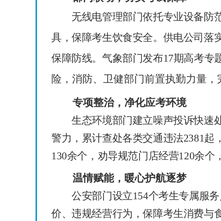
无线电管理部门依托专业设备防范高
具，保障考生饮食安全。供电公司落
保障防线。气象部门发布
17
期高考专
险
，
消
防、
卫健部门前置执勤力量
，
专项整治，净化应考环境
生态环境部门建立噪声投诉快速处
警力，累计查处各类交通违法
2381
起
130
余个，劝导规范门店经营
120
余个
温情赋能，暖心护航逐梦
公安部门设立
154
个考生专属服务
价、违规经营行为，保障考生消费与