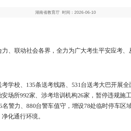
湖南省教育厅 时间：2026-06-10
合力、联动社会各界，全力为广大考生平安应考、
送考学校、
135
条送考线路、
531
台送考大巴开展全
治安场所
992
家、涉考培训机构
26
家，暂停违规施
6
名警力、
880
台警车值守，增设
78
处临时停车区
，净化通行环境。