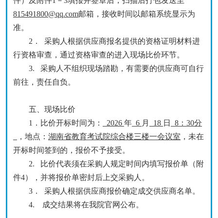
件
）及附件
1－3填报并签章后，扫描后打包发送至
815491800@qq.com
邮箱，接收时间以邮箱系统显示为
准。
2．
采购人
根据
供应商
报名提供的资格证明材料进
行资格审查，通过资格审查的进入现场
比价
环节。
3. 采购人不组织现场踏勘，有需要的供应商可自行
前往，责任自负。
五、现场
比
价
1．
比价开标时间为：
2026
年
6
月
18
日
8：30分
，
地点
：
湖南省教育考试院综合楼三楼一会议室
，未在
开标时间签到的，报价不予接受
。
2. 比价
代表须在
采购人
规定时间内填写报价单（附
件
4），并将报价单密封后上交
采购人
。
3
．
采购人
根据供应商报价确定成交供应商名单
。
4.
成交
结果将在我院官网公布。