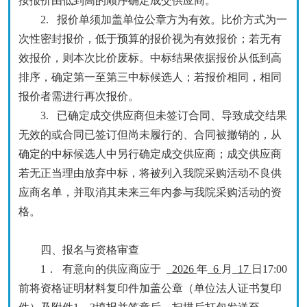
按报价由低到高的顺序确定成交供应商。
2.
报价单须加盖单位公章方为有效。
比价
方式为一
次性密封报价，
低于预算
的报价视为有效报价；若无有
效报价，则本次
比
价废标。中标结果依据报价从
低
到
高
排序，确定第一至第三中标候选人；若报价相同，相同
报价者需进行
再
次报价。
3.
已确定成交供应商但未签订合同、导致成交结果
无效的或合同已签订但尚未履行的、合同被撤销的，从
确定的中标候选人中另行确定成交供应商；成交供应商
若无正当理由放弃中标，将被
列入我院采购活动不良供
应商名单，并
取消其未来
三
年内参与我院
采购活动
的资
格。
四、报名与资格审查
1．
有意向的
供应商
应于
2026
年
6
月
17
日
17:00
前将资格证明材料复印件加盖公章（
单位
法人
证书复印