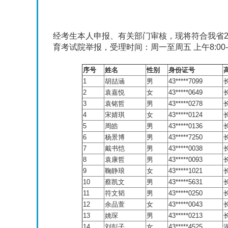
经考生本人申报、有关部门审核，现将符合我省2
育考试院举报，受理时间：周一至周五 上午8:00-12:00
序号
姓名
性别
身份证号
1
胡喆涵
男
43*****7099
2
袁嘉悦
女
43*****0649
3
袁铭哲
男
43*****0278
4
宋婧琪
女
43*****0124
5
周皓
男
43*****0136
6
杨景博
男
43*****7250
7
戴书恺
男
43*****0038
8
袁康哲
男
43*****0093
9
鞠静琅
女
43*****1021
10
蔡凯文
男
43*****5631
11
符文韬
男
43*****0250
12
余品萱
女
43*****0043
13
姚琛
男
43*****0213
14
刘彭子
女
43*****4525