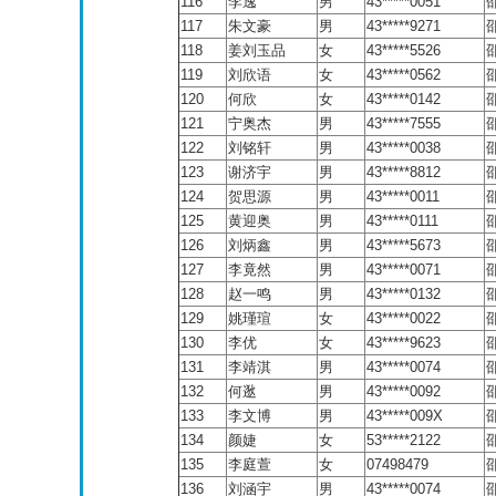
116
李逸
男
43*****0051
117
朱文豪
男
43*****9271
118
姜刘玉品
女
43*****5526
119
刘欣语
女
43*****0562
120
何欣
女
43*****0142
121
宁奥杰
男
43*****7555
122
刘铭轩
男
43*****0038
123
谢济宇
男
43*****8812
124
贺思源
男
43*****0011
125
黄迎奥
男
43*****0111
126
刘炳鑫
男
43*****5673
127
李竟然
男
43*****0071
128
赵一鸣
男
43*****0132
129
姚瑾瑄
女
43*****0022
130
李优
女
43*****9623
131
李靖淇
男
43*****0074
132
何逖
男
43*****0092
133
李文博
男
43*****009X
134
颜婕
女
53*****2122
135
李庭萱
女
07498479
136
刘涵宇
男
43*****0074