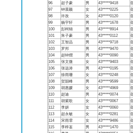
96
赵子豪
男
43*****9418
97
钟晨颖
女
43*****0225
98
许孜
女
43*****0120
99
杨宇轩
男
43*****1678
100
彭柯锦
男
43*****8914
101
朱子豪
男
43*****0112
102
王智品
男
43*****9718
103
罗邦
男
43*****9470
104
赵钟熠
男
43*****0090
105
张文微
女
43*****9403
106
张远涛
男
43*****0195
107
徐雨珊
女
43*****0248
108
贺韶峰
男
43*****9599
109
胡惠媛
女
43*****4969
110
赵迪
男
43*****0074
111
胡紫歌
女
43*****0067
112
李妍
女
43*****0060
113
赵永敏
女
43*****0281
114
宋雨霏
女
43*****9486
115
李梓崟
男
43*****1470