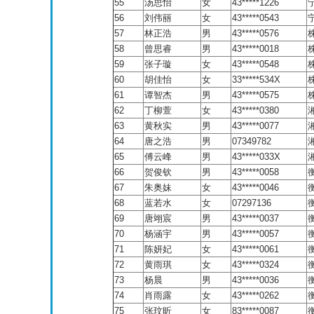
55
汤思怡
女
43*****1226
56
刘伟丽
女
43*****0543
57
林正浩
男
43*****0576
58
曾思睿
男
43*****0018
59
张子璇
女
43*****0548
60
胡佳怡
女
33*****534X
61
谭智杰
男
43*****0575
62
丁柳萱
女
43*****0380
63
黄秋实
男
43*****0077
64
唐之浩
男
07349782
65
傅云峰
男
43*****033X
66
贺俊钦
男
43*****0058
67
朱奥妹
女
43*****0046
68
蓝若水
女
07297136
69
唐翊宸
男
43*****0037
70
杨涵宇
男
43*****0057
71
陈妍妃
女
43*****0061
72
黄雨琪
女
43*****0324
73
杨晨
男
43*****0036
74
肖雨露
女
43*****0262
75
张玟昕
女
83*****0087