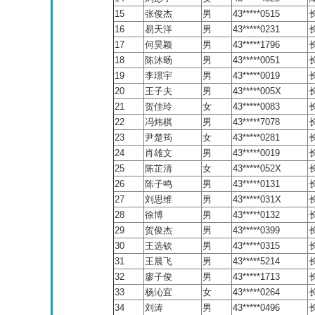
15
张俊杰
男
43*****0515
16
易天洋
男
43*****0231
17
何昊颖
男
43*****1796
18
陈沐旸
男
43*****0051
19
李璟宇
男
43*****0019
20
王子夫
男
43*****005X
21
贺佳玲
女
43*****0083
22
冯炜棋
男
43*****7078
23
尹楚筠
女
43*****0281
24
肖雄文
男
43*****0019
25
陈芷清
女
43*****052X
26
陈子鸣
男
43*****0131
27
刘思维
男
43*****031X
28
徐博
男
43*****0132
29
贺俊杰
男
43*****0399
30
王选钦
男
43*****0315
31
王晨飞
男
43*****5214
32
廖子俊
男
43*****1713
33
杨沁宜
女
43*****0264
34
刘涛
男
43*****0496