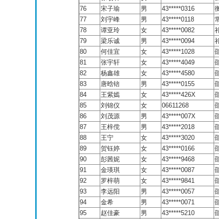
76
宋子瑜
男
43*****0316
77
刘宇峰
男
43*****0118
78
谭亚玲
女
43*****0082
79
梁乐诚
男
43*****0094
80
何佳宜
女
43*****1028
81
张宇轩
女
43*****4049
82
杨鑫雄
女
43*****4580
83
唐晗锫
男
43*****0155
84
王紫嫣
女
43*****426X
85
刘锦仪
女
06611268
86
刘茂源
男
43*****007X
87
王梓傥
男
43*****2018
88
王宁
女
43*****3020
89
贺钰婷
女
43*****0166
90
彭茜妮
女
43*****9468
91
金瑛琪
女
43*****0087
92
罗梓萌
女
43*****9841
93
李远阳
男
43*****0057
94
金希
男
43*****0071
95
赵佳豪
男
43*****5210