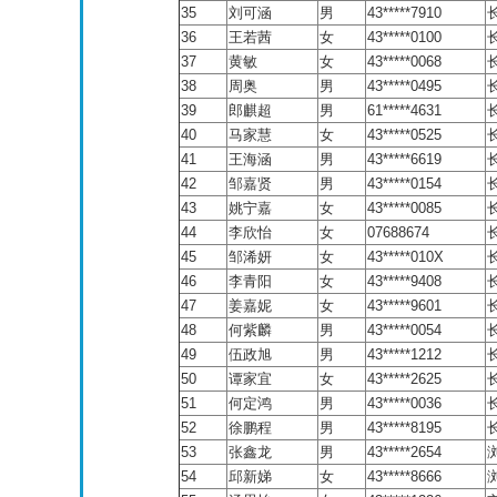
35
刘可涵
男
43*****7910
36
王若茜
女
43*****0100
37
黄敏
女
43*****0068
38
周奥
男
43*****0495
39
郎麒超
男
61*****4631
40
马家慧
女
43*****0525
41
王海涵
男
43*****6619
42
邹嘉贤
男
43*****0154
43
姚宁嘉
女
43*****0085
44
李欣怡
女
07688674
45
邹浠妍
女
43*****010X
46
李青阳
女
43*****9408
47
姜嘉妮
女
43*****9601
48
何紫麟
男
43*****0054
49
伍政旭
男
43*****1212
50
谭家宜
女
43*****2625
51
何定鸿
男
43*****0036
52
徐鹏程
男
43*****8195
53
张鑫龙
男
43*****2654
54
邱新娣
女
43*****8666