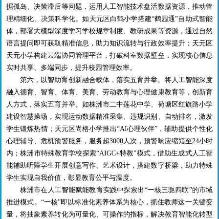
据孤岛、决策滞后等问题，运用人工智能技术盘活数据资源，推动管
理精细化、决策科学化。如天元区白鹤小学搭建“鹤园通”自助式智能
体，部署大模型深度学习学校规章制度、教研成果等资源，通过自然
语言提问即可获取精准信息，助力知识流转与行政效率提升；天元区
天元小学构建云端协同管理平台，打破科室数据壁垒，实现核心信息
实时共享、多端同步，提升校园管理效率。
第六，以智助育创新融合载体，落实五育并举。将人工智能深度
融入德育、智育、体育、美育、劳动教育与心理健康教育等，创新育
人方式，落实五育并举。如株洲市二中莲花中学、荷塘区红旗路小学
建设智慧操场，实现运动数据精准采集、违规识别、自动排名，激发
学生锻炼热情；天元区尚格小学推出“
AI
心理伙伴”，辅助提供个性化
心理辅导、危机预警服务，服务超
3000
人次，预警响应缩短至
24
小时
内；株洲市特殊教育学校探索“
AIGC+
特教”模式，借助生成式人工智
能辅助听障学生开展创意写作、艺术设计，搭建数字桥梁，助力特殊
学生实现自我价值，彰显教育公平与温度。
株洲市在人工智能赋能教育实践中探索出“一核三驱四联”的市域
推进模式。“一核”即以标准化素养体系为核心，抓住教师这一关键变
量，将抽象素养转化为可量化、可操作的指标，解决教育智能化转型