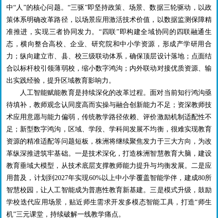
中“人”的核心问题。“三驱”即坚持政策、场景、数据三轮驱动，以政
策体系明确改革路径，以场景应用激活技术价值，以数据监测保障精
准推进，实现三者协同发力。“四联”即构建全域协同的四联融通生
态，横向整合高校、企业、研究院和中小学资源，形成产学研用合
力；纵向建立市、县、校三级联动体系，确保顶层设计落地；点面结
合以标杆校引领薄弱校，缩小数字鸿沟；内外联动对接优质资源、输
出实践经验，提升区域教育影响力。
人工智能赋能教育是持续深化的改革过程。面对当前知行鸿沟亟
待填补，教师观念认同度高而实操与融合创新能力不足；资深教师技
术应用意愿与能力偏弱，传统教学路径依赖、评价激励机制适配性不
足；新型数字鸿沟，区域、学段、学科间发展不均衡，很难实现教育
资源的精准适配等问题短板，株洲将继续聚焦发力于三大方向，为改
革纵深推进筑牢基础。一是技术深化，打造株洲智慧教育大脑，建设
教育垂域大模型，从技术底层支撑教师能力提升与均衡发展。二是应
用普及，计划到
2027
年实现
60%
以上中小学覆盖智能学伴，建成
80
所
智慧校园，让人工智能成为普惠性教育新基建。三是模式升级，鼓励
学校迭代应用场景，贴近师生需求开发多模态智能工具，打造“师生
机”三元课堂，持续破解一线教学痛点。