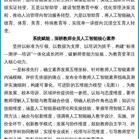
据实证转变。五是以智助管，建设智慧教育中枢，优化管理决策流
程，推动人治管理向智治服务转型。六是以智助育，将人工智能融入
德育、体育、美育、特殊教育等，实现单一讲授向沉浸交互育人转
变。
系统赋能，深耕教师全员人工智能核心素养
坚持以标准为引领、以数据为支撑、以培训为抓手，构建“标准
—测评—培训”一体化成长闭环，破解师资能力短板，为教育变革注
入核心动力。
一是标准先行，确立素养发展五维坐标。针对教师人工智能素养
内涵模糊、评价无依据的痛点，发布全市教师人工智能素养指南及测
评实施细则，构建可量化、可进阶的五维能力模型（见图
1
），为教
师发展、校本培训、区域评价提供统一参照。认知与态度维度，要求
教师理解人工智能与教育融合价值，明确人机协作角色边界；知识与
技能维度，涵盖人工智能基础理论和实操技能，掌握常用智能工具应
用方法；融合与创新维度，强调将人工智能融入教学设计、实施、评
价全环节，创新教学模式；发展与协作维度，鼓励教师自主学习、跨
校跨学科协同教研，实现专业成长；伦理与示范维度，引导教师坚守