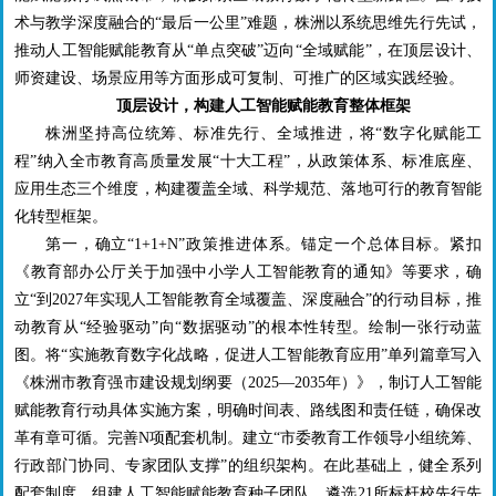
术与教学深度融合的“最后一公里”难题，株洲以系统思维先行先试，
推动人工智能赋能教育从“单点突破”迈向“全域赋能”，在顶层设计、
师资建设、场景应用等方面形成可复制、可推广的区域实践经验。
顶层设计，构建人工智能赋能教育整体框架
株洲坚持高位统筹、标准先行、全域推进，将“数字化赋能工
程”纳入全市教育高质量发展“十大工程”，从政策体系、标准底座、
应用生态三个维度，构建覆盖全域、科学规范、落地可行的教育智能
化转型框架。
第一，确立“
1+1+N
”政策推进体系。锚定一个总体目标。紧扣
《教育部办公厅关于加强中小学人工智能教育的通知》等要求，确
立“到
2027
年实现人工智能教育全域覆盖、深度融合”的行动目标，推
动教育从“经验驱动”向“数据驱动”的根本性转型。绘制一张行动蓝
图。将“实施教育数字化战略，促进人工智能教育应用”单列篇章写入
《株洲市教育强市建设规划纲要（
2025
—
2035
年）》，制订人工智能
赋能教育行动具体实施方案，明确时间表、路线图和责任链，确保改
革有章可循。完善
N
项配套机制。建立“市委教育工作领导小组统筹、
行政部门协同、专家团队支撑”的组织架构。在此基础上，健全系列
配套制度，组建人工智能赋能教育种子团队，遴选
21
所标杆校先行先