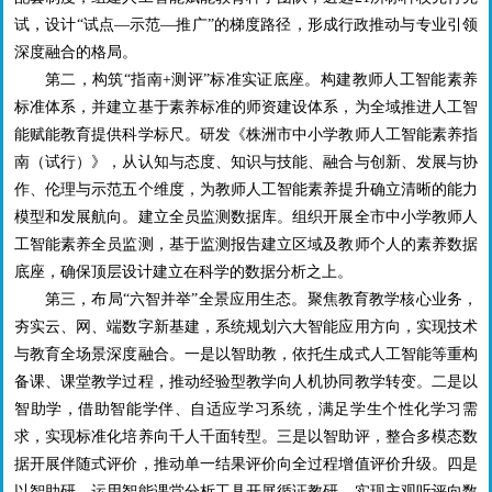
试，设计“试点—示范—推广”的梯度路径，形成行政推动与专业引领
深度融合的格局。
第二，构筑“指南
+
测评”标准实证底座。构建教师人工智能素养
标准体系，并建立基于素养标准的师资建设体系，为全域推进人工智
能赋能教育提供科学标尺。研发《株洲市中小学教师人工智能素养指
南（试行）》，从认知与态度、知识与技能、融合与创新、发展与协
作、伦理与示范五个维度，为教师人工智能素养提升确立清晰的能力
模型和发展航向。建立全员监测数据库。组织开展全市中小学教师人
工智能素养全员监测，基于监测报告建立区域及教师个人的素养数据
底座，确保顶层设计建立在科学的数据分析之上。
第三，布局“六智并举”全景应用生态。聚焦教育教学核心业务，
夯实云、网、端数字新基建，系统规划六大智能应用方向，实现技术
与教育全场景深度融合。一是以智助教，依托生成式人工智能等重构
备课、课堂教学过程，推动经验型教学向人机协同教学转变。二是以
智助学，借助智能学伴、自适应学习系统，满足学生个性化学习需
求，实现标准化培养向千人千面转型。三是以智助评，整合多模态数
据开展伴随式评价，推动单一结果评价向全过程增值评价升级。四是
以智助研，运用智能课堂分析工具开展循证教研，实现主观听评向数