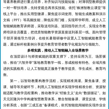
等素养教师进行重点培养，补齐知识与技能短板；对薄弱型教师提供
一对一帮扶培养，先转变观念再夯实技能。依托“株洲智教云课堂”等
线上平台，推出实用型微课，聚焦提示词使用、智能生成教案和演示
文稿（
PPT
）等高频技能，降低应用门槛，实现即学即用。成立人工
智能赋能教育讲师团，采取送培到县、巡回指导的方式，实现全市教
师培训全员覆盖，把优质智能教学资源直接送到基层一线。面向管理
干部开展领导力培训，在校长暑期研修中设置人工智能赋能教育专
题，通过标杆校案例分享提升教育管理者数字化规划与引领能力。
多维实践，推动人工智能融入全场景教学
在顶层设计与师资赋能的双重支撑下，坚持应用为王、场景驱
动，推动“六智并举”落地教育教学一线，形成校校有特色、全域共推
进的实践格局，让人工智能真正服务于教学提质、学生成长、教育均
衡。
第一，以智助教重构教学流程，实现精准滴灌。聚焦备课、授
课、辅导等关键环节，利用人工智能技术实现学情精准分析、资源智
能适配与教学流程重构，推动教学从“经验主义”走向“数据循证”。如
天元区隆兴中学构建智慧教育体系，整合智能备课、课堂反馈、学情
分析系统，创新“三成五改”备课模式，依托智能批阅辅助实现作业全