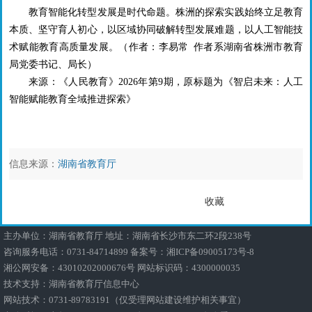
教育智能化转型发展是时代命题。株洲的探索实践始终立足教育
本质、坚守育人初心，以区域协同破解转型发展难题，以人工智能技
术赋能教育高质量发展。
（
作者：
李易常
作者系湖南省株洲市教育
局党委书记、局长）
来源：《人民教育》
2026
年第
9
期，原标题为《智启未来：人工
智能赋能教育全域推进探索》
信息来源：
湖南省教育厅
收藏
主办单位：湖南省教育厅 地址：湖南省长沙市东二环2段238号
咨询服务电话：0731-84714899 备案号：
湘ICP备09005173号-8
湘公网安备：43010202000676号
网站标识码：4300000035
技术支持：湖南省教育厅信息中心
网站技术：0731-89783191（仅受理网站建设维护相关事宜）