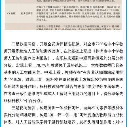
二是数据洞察，开展全员测评精准把脉。对全市
7269
名中小学教
师开展系统性人工智能素养监测，在此基础上形成《株洲市中小学教
师人工智能素养监测报告》，实现从宏观到中观再到微观的分层分类
分析。宏观上看，
78.7%
的教师位于及格线以上，大多数教师已具备
基本的人工智能素养。中观上看，教师存在“有素养认知而缺应用能
力”的现象。微观上看，标杆校在路径探索上发挥出较为明显的高阶
应用能力提升作用，标杆校教师在“融合与创新”维度得分显著领先，
在考查开放性思维与生成式人工智能应用能力的题目上，得分率领先
非标杆校
3.9
个百分点。
三是靶向施训，构建测训一体成长闭环。面向不同素养等级群体
实施分层精准培训，构建“测—评—训—用”闭环贯通的教师能力成长
体系。对人工智能教学骨干进行领航培养，发挥头雁引领作用；对中