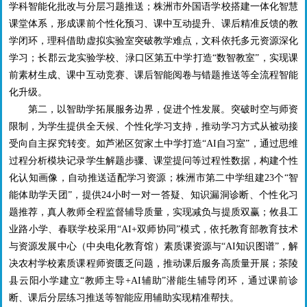
学科智能化批改与分层习题推送；株洲市外国语学校搭建一体化智慧
课堂体系，形成课前个性化预习、课中互动提升、课后精准反馈的教
学闭环，理科借助虚拟实验室突破教学难点，文科依托多元资源深化
学习；长郡云龙实验学校、渌口区第五中学打造“数智教室”，实现课
前素材生成、课中互动竞赛、课后智能阅卷与错题推送等全流程智能
化升级。
第二，以智助学拓展服务边界，促进个性发展。突破时空与师资
限制，为学生提供全天候、个性化学习支持，推动学习方式从被动接
受向自主探究转变。如芦淞区贺家土中学打造“
AI
自习室”，通过思维
过程分析模块记录学生解题步骤、课堂提问等过程性数据，构建个性
化认知画像，自动推送适配学习资源；株洲市第二中学组建
23
个“智
能体助学天团”，提供
24
小时一对一答疑、知识漏洞诊断、个性化习
题推荐，真人教师全程监督辅导质量，实现减负与提质双赢；攸县工
业路小学、春联学校采用“
AI+
双师协同”模式，依托教育部教育技术
与资源发展中心（中央电化教育馆）素质课资源与“
AI
知识图谱”，解
决农村学校素质课程师资匮乏问题，推动课后服务高质量开展；茶陵
县云阳小学建立“教师主导
+AI
辅助”潜能生辅导闭环，通过课前诊
断、课后分层练习推送等智能应用辅助实现精准帮扶。