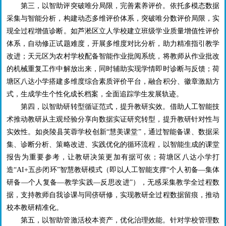
第三，以智助评突破唯分局限，完善素养评价。依托多模态数据
采集与智能分析，构建动态多维评价体系，突破唯分数评价局限，实
现全过程增值诊断。如芦淞区立人学校建立班级学业质量增值性评价
体系，自动修正试题难度，开展多维度对比分析，助力精准指引教学
改进；天元区为农村学校配备智能作业批阅系统，将教师从作业批改
的机械重复工作中解放出来，同时辅助实现学情即时诊断与反馈；荷
塘区八达小学搭建多维度综合素质评价平台，融合积分、徽章激励方
式，生成学生个性化成长档案，全面追踪学生发展轨迹。
第四，以智助研转型循证范式，提升教研实效。借助人工智能技
术推动教研从主观经验分享向数据实证研究转型，提升教研针对性与
实效性。如炎陵县芙蓉学校创新“慧美课堂”，通过智能备课、数据采
集、诊断分析、策略改进、实践优化的循环流程，以智能生成的课堂
报告为重要参考，让教研决策更加有据可依；荷塘区八达小学打
造“
AI+
五步闭环”智慧教研模式（即以人工智能支撑“个人初备—集体
研备—个人复备—教学实践—反思改进”），无感采集教学全过程数
据，支持教师自我诊课与同侪研修，实现教研全过程数据留痕，推动
校本教研精准化。
第五，以智助管激活校本资产，优化治理效能。针对学校管理数