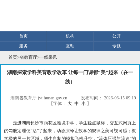
首页
机构
公开
服务
互动
专题
首页
>
省教育厅
>
一线采风
湖南探索学科美育教学改革 让每一门课都“美”起来（在一
线）
湖南省教育厅 jyt.hunan.gov.cn
发布时间：
2026-06-15 09:19
【字体：
大
中
小
】
走进湖南长沙市雨花区雅境中学，学生轻点鼠标，交互式网页上
的勾股定理便“活”了起来，动态演绎让数学的规律之美可视可感；教
学楼的另一片区域，师生自制的模拟飞机升空，“流体压强与流速”的