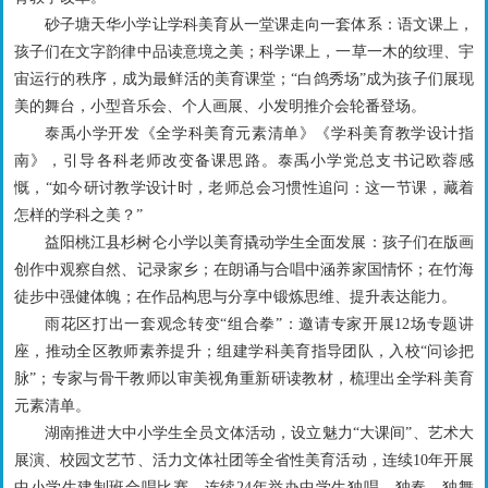
砂子塘天华小学让学科美育从一堂课走向一套体系：语文课上，
孩子们在文字韵律中品读意境之美；科学课上，一草一木的纹理、宇
宙运行的秩序，成为最鲜活的美育课堂；“白鸽秀场”成为孩子们展现
美的舞台，小型音乐会、个人画展、小发明推介会轮番登场。
泰禹小学开发《全学科美育元素清单》《学科美育教学设计指
南》，引导各科老师改变备课思路。泰禹小学党总支书记欧蓉感
慨，“如今研讨教学设计时，老师总会习惯性追问：这一节课，藏着
怎样的学科之美？”
益阳桃江县杉树仑小学以美育撬动学生全面发展：孩子们在版画
创作中观察自然、记录家乡；在朗诵与合唱中涵养家国情怀；在竹海
徒步中强健体魄；在作品构思与分享中锻炼思维、提升表达能力。
雨花区打出一套观念转变“组合拳”：邀请专家开展12场专题讲
座，推动全区教师素养提升；组建学科美育指导团队，入校“问诊把
脉”；专家与骨干教师以审美视角重新研读教材，梳理出全学科美育
元素清单。
湖南推进大中小学生全员文体活动，设立魅力“大课间”、艺术大
展演、校园文艺节、活力文体社团等全省性美育活动，连续10年开展
中小学生建制班合唱比赛、连续24年举办中学生独唱、独奏、独舞