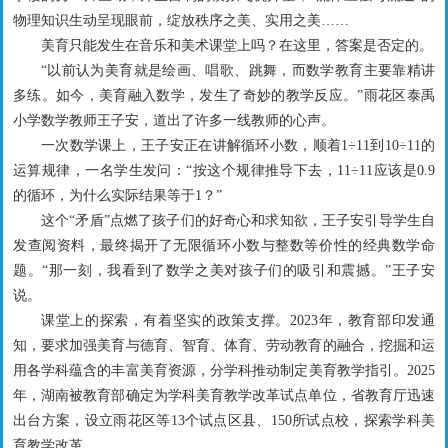
物理知识生动呈现眼前，绽放秩序之美、实用之美……
美育只能发生在音乐和美术课堂上吗？在这里，答案是否定的。
“以前认为美育就是绘画、唱歌、跳舞，而数学教育主要靠精讲
多练。如今，美育融入数学，发生了奇妙的教学反应。”雨花区泰禹
小学数学教师王子安，道出了许多一线教师的心声。
一次数学课上，王子安正在讲解循环小数，顺着1÷11到10÷11的
运算规律，一名学生发问：“按这个规律推导下去，11÷11应该是0.9
的循环，为什么实际结果等于1？”
这个“矛盾”点燃了孩子们的好奇心和求知欲，王子安引导学生自
发查阅资料，最终揭开了无限循环小数与整数等价性的经典数学命
题。“那一刻，我看到了数学之美对孩子们的吸引和震撼。”王子安
说。
课堂上的探索，有着坚实的政策支撑。2023年，教育部印发通
知，要求加强美育与德育、智育、体育、劳动教育的融合，挖掘和运
用各学科蕴含的丰富美育资源，分学科推动制定美育教学指引。2025
年，湖南被教育部确定为学科美育教学改革试点单位，省教育厅迅速
出台方案，设立雨花区等13个试点区县、150所试点校，探索学科美
育教学改革。