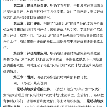
第二章：
建设单位自评
。
明确
了在年度、中期及实施期结束后
均需开展自评，对自评材料作了具体要求
。
设计了自评表，重点评价
标志性成果和绩效目标完成情况。
第三章：部门评价。
明确了
“双高计划”建设单位的绩效评价由
省级教育和财政部门共同评价，绩效评价均从学校、专业群两个层面
进行评价，权重不同。“双优计划”建设单位先由各市州负责开展绩效
评价工作，省级在市州评价的基础上组织开展中期评价和终期验收工
作。
第
四
章：
评价结果应用
。
明确省级评价结果是完善相关政策、
调整
“
双高计划
”“
双优计划
”
建设专项资金、终期验收以及下一周期遴
选的重要依据。同时规定
了
停止
“
双高计划
”“
双优计划
”
建设
和限期整
改的情形。
第
五
章：附则。
明确发布实施的时间
和解释修订权
。
四
、
《办法》
几点说明
一是明确绩效管理的主体。
《办法》规定
“双高计划”“双优计
划”绩效管理是由“双高计划”“双优计划”建设单位、
主管部门、
各
级
教
育和财政部门
、
省级
教育和财政部门等主体组织实施。
二是明确绩效