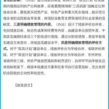
管理的目标。
《办法》提出绩效目标是
“双高计划”“双优计划”在实施
期内预期达到的产出和效果，应着重围绕湖南“三高四新”战略定位和
使命任务，聚焦新兴优势产业、特色产业和重大民生领域，能示范引
领全省职业院校改革发展，体现职业教育支撑我省经济社会发展的贡
献度。
三是明确绩效管理的
内容
。
《办法》设计了
绩效评价自评表，
包括
绩效目标
、
标志性成果
和经费等内容
，由
建设单位
按照年度、中
期及实施期结束后三个阶段进行填报。通过分阶段填报，督促学校落
实建设主体责任，持续提高建设水平。
四是明确绩效管理的评价方
式
。
对于
“双高计划”建设单位，绩效评价分为学校自评、省级评价
两
级。
对于
“双
优
计划
”建设单位，绩效评价分为学校自评、
市州评价、
省级评价
三级。
评价严格按照规则和程序进行，自评环节由学校在总
体指标框架下，根据本校建设方案
和任务书
自行设置指标，充分发挥
职业院校的主动性和创造性
。
【政策原文】