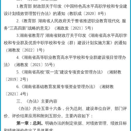
1.教育部 财政部关于印发《中国特色高水平高职学校和专业建
设计划绩效管理暂行办法》的通知（教职成〔2020〕8号）
2.
《
教育部
湖南省人民政府关于整省推进职业教育现代化
服
务
“
三高四新
”
战略的意见
》（
湘政发〔
2021〕5号
）
3.湖南省教育厅 湖南省财政厅
关于印发《湖南省高水平高职学
校和专业群
及
优质中职学校和专业（群）建设计划实施方案》的通知
（
湘教发〔
2022〕1号
）
4.
《湖南省高等职业教育高水平学校和专业群建设项目管理办
法》（湘教发〔
2021〕55号）
5.
《湖南省高校
“双一流”建设
专项
资金管理办法》（湘财教
〔
2019〕2号）
6.
《湖南省基础教育发展专项资金管理办法》（湘财教
〔
20
21
〕
4
号）
三
、
《办法》主要内容
《办法》共分五章十
六
条，分为总则、建设单位自评、部门评
价、评价结果应用和附则五部分。主要内容如下：
第一章：总则。
明确
办法
的制定依据、
对绩效管理、绩效目标
和绩效评价作出了具体要求
。