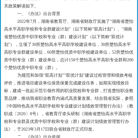
关政策解读如下。
一、
《办法》出台背景
2022年7月，湖南省教育厅、湖南省财政厅实施了“湖南省楚怡
高水平高职学校和专业群建设计划”（以下简称“双高计划”）、“湖南
省楚怡优质中职学校和专业（群）建设计划”（以下简称“双优计
划”），立项了30所楚怡高水平高职学校建设单位，30所楚怡高水平
高职专业群建设单位，60所楚怡优质中职学校建设单位，52所楚怡优
质中职专业（群）建设单位，总计150个楚怡高水平高职专业群和200
个楚怡优质中职专业（群）。
为规范和加强
“双高计划”“双优计划”建设过程管理和绩效考核
评价，推进项目建设单位保质保量完成建设任务，如期实现绩效目
标，建成一批起示范引领作用的职业院校和专业群，打造楚怡职业教
育品牌，推动我省职业教育内涵式高质量发展。结合我省实际，参照
《中国特色高水平高职学校和专业建设计划绩效管理暂行办法》（教
职成〔2020〕8号），省教育厅牵头研制《湖南省楚怡高水平高职学
校和专业群及优质中职学校和专业（群）建设计划绩效管理暂行办
法》，于2023年3月17日联合省财政厅正式印发。
二
、
《办法》出台
依据