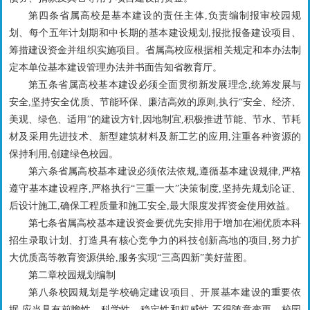
第四条省属高校是基本建设的责任主体,负责编制报审校园规
划、每个五年计划期和中长期的基本建设规划,报批报备建设项目、
筹措建设资金并组织实施项目。省属高校应根据相关规定和本办法制
定本单位基本建设管理办法并书面告知省教育厅。
第五条省属高校基本建设必须全面贯彻新发展理念,统筹发展与
安全,坚持安全优质、节能环保、廉洁高效的原则,执行“安全、经济、
美观、绿色、适用”的建设方针,因地制宜,积极推进节能、节水、节耗
材及采用先进技术、新型建筑材料及新工艺的应用,注重各种资源的
保持利用,创建绿色校园。
第六条省属高校基本建设必须依法依规,遵循基本建设规律,严格
遵守基本建设程序,严格执行“三重一大”决策制度,坚持先规划论证、
后设计施工,确保工程质量和施工安全,最大限度发挥资金使用效益。
第七条省属高校基本建设资金要优先安排用于增加在湘优质本科
招生录取计划、打造具有核心竞争力的科技创新高地的项目,努力扩
大优质高等教育资源供给,服务实现“三高四新”美好蓝图。
第二章校园规划编制
第八条校园规划是学校确定建设项目、开展基本建设的重要依
据,应当具有前瞻性、科学性、稳定性和权威性,不得随意变更。校园