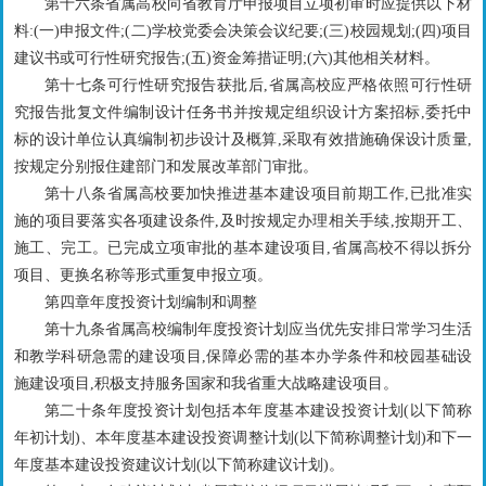
第十六条省属高校向省教育厅申报项目立项初审时应提供以下材
料:(一)申报文件;(二)学校党委会决策会议纪要;(三)校园规划;(四)项目
建议书或可行性研究报告;(五)资金筹措证明;(六)其他相关材料。
第十七条可行性研究报告获批后,省属高校应严格依照可行性研
究报告批复文件编制设计任务书并按规定组织设计方案招标,委托中
标的设计单位认真编制初步设计及概算,采取有效措施确保设计质量,
按规定分别报住建部门和发展改革部门审批。
第十八条省属高校要加快推进基本建设项目前期工作,已批准实
施的项目要落实各项建设条件,及时按规定办理相关手续,按期开工、
施工、完工。已完成立项审批的基本建设项目,省属高校不得以拆分
项目、更换名称等形式重复申报立项。
第四章年度投资计划编制和调整
第十九条省属高校编制年度投资计划应当优先安排日常学习生活
和教学科研急需的建设项目,保障必需的基本办学条件和校园基础设
施建设项目,积极支持服务国家和我省重大战略建设项目。
第二十条年度投资计划包括本年度基本建设投资计划(以下简称
年初计划)、本年度基本建设投资调整计划(以下简称调整计划)和下一
年度基本建设投资建议计划(以下简称建议计划)。