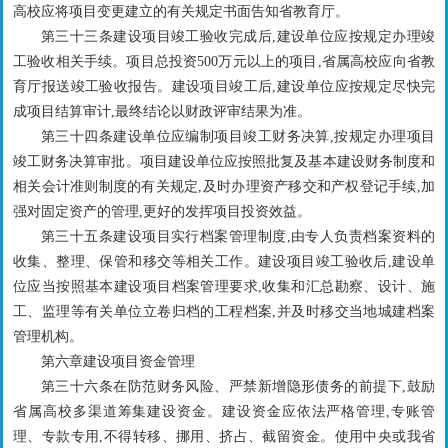
高校应将项目变更建立的有关规定书面告知省教育厅。
第三十三条建设项目竣工验收完成后,建设单位应按规定办理竣
工验收相关手续。项目总投资500万元以上的项目,省属高校应向省教
育厅报送竣工验收报告。建设项目竣工后,建设单位应按规定尽快完
成项目结算审计,最终结论以财政评审结果为准。
第三十四条建设单位应编制项目竣工财务决算,按规定办理项目
竣工财务决算审批。项目建设单位应按照批复及基本建设财务制度和
相关会计准则制度的有关规定,及时办理资产移交和产权登记手续,加
强对固定资产的管理,更好的发挥项目投资效益。
第三十五条建设项目实行档案管理制度,由专人负责档案资料的
收集、整理、保管和移交等相关工作。建设项目竣工验收后,建设单
位应当按照基本建设项目档案管理要求,收集和汇总勘察、设计、施
工、监理等有关单位立卷归档的工程档案,并及时移交当地城建档案
管理机构。
第六章建设项目资金管理
第三十六条在防范财务风险、严禁新增隐形债务的前提下,鼓励
省属高校多渠道筹集建设资金。建设资金应依法严格管理,专账管
理、专款专用,不得转移、挪用、挤占、截留资金。使用中央或我省