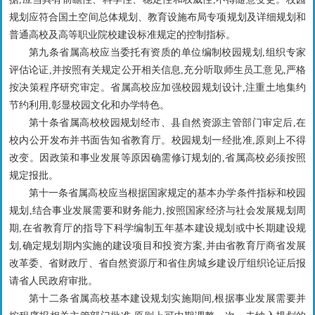
规划应符合国土空间总体规划、教育设施布局专项规划及详细规划和
普通高校及高等职业院校建设标准规定的控制指标。
第九条省属高校应当委托有资质的单位编制校园规划,组织专家
评估论证,并按照有关规定公开相关信息,充分听取师生员工意见,严格
按决策程序研究审定。省属高校应加强校园规划设计,注重土地集约
节约利用,彰显校园文化和办学特色。
第十条省属高校校园规划经市、县自然资源主管部门审定后,在
校内公开发布并书面告知省教育厅。校园规划一经批准,原则上不得
改变。因政策和事业发展等原因确需修订规划的,省属高校必须按照
规定报批。
第十一条省属高校应当根据国家规定的基本办学条件指标和校园
规划,结合事业发展需要和财务能力,按照国家经济与社会发展规划周
期,在省教育厅的指导下科学编制五年基本建设规划或中长期建设规
划,确定规划期内实施的建设项目和投资方案,并由省教育厅商省发展
改革委、省财政厅、省自然资源厅和省住房城乡建设厅组织论证后报
请省人民政府审批。
第十二条省属高校基本建设规划实施期间,根据事业发展需要并