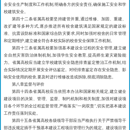
全安全生产制度和工作机制,明确各方的安全责任,确保施工安全和学
校建筑安全。
第四十二条省属高校要坚持建管并重,通过维修、加固、重建、
改扩建等多种方式,逐步推进所有校舍建筑满足国家规定的建设标
准、抗震设防标准和国家综合防灾要求,同时加强对校舍的日常管理
和定期维护,建立健全符合本校实际的校舍安全保障工作机制。
第四十三条省属高校要加强基本建设全过程的安全管理,建立健
全自然灾害防治体制机制,加强学生安全教育,提高师生避灾避险能
力。省属高校应当建立学校建筑安全隐患排查鉴定整治工作机制,结
合实际情况定期开展安全评估鉴定。对经排查鉴定存在安全隐患、影
响安全使用的校舍,要及时进行维修改造或拆除,彻底消除隐患。
第八章监督与评价
第四十四条省属高校应当依照本办法和国家相关规定,建立健全
建设项目的决策、管理、监督、制约机制和相关制度,加强对建设项
目各个环节的全过程监督管理,严格落实“一岗双责”,切实把基本建设
工作责任落到实处。
第四十五条省属高校各级领导干部应当严格执行关于严禁领导干
部违反规定插手干预基本建设工程项目管理行为的规定。建设项目管