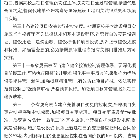
项目,省属高校是项目管理的责任主体,负责项目全过程管理,按照代建
合同约定,督促代建单位严格遵守国家建设工程相关法律法规组织项
目实施。
第三十条建设项目依法实行审批制度。省属高校基本建设项目实
施应当严格遵守有关法律法规和基本建设程序,严禁擅自改变建设选
址、建设用途、建筑面积、建设标准和项目投资,从严控制建设规模
和标准。如确需变更的,必须按照原审批程序报有关部门批准后方可
实施。
第三十一条省属高校应当建立健全投资控制管理体系。要深化项
目前期工作,严格执行限额设计要求,强化事中事后监管,采取有力措施
切实堵住管理漏洞,加强概算精准管理,有效防止项目超概。依法实行
预算控制,加强预算审核,严格预算执行。加强项目核算管理,控制项目
建设成本。
第三十二条省属高校应建立完善项目变更内控制度,严格项目变
更审批程序和审批权限,加强项目变更管理。项目变更应遵循“先批
准、后变更,先设计、后施工”的基本原则,严禁擅自扩大建设规模,提
高建设标准,增加建设投资,原则上新建项目的变更量应控制在合同价
款的5%以内,维修项目的变更量应控制在合同价款的10%以内。省属