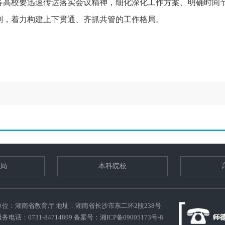
校要迅速传达落实会议精神，细化深化工作方案、明确时间节
制，着力构建上下贯通、齐抓共管的工作格局。
局
本科院校
单位：湖南省教育厅 地址：湖南省长沙市东二环2段238号
务电话：0731-84714899 备案号：
湘ICP备09005173号-8