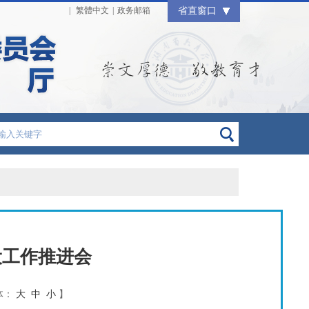
|
繁體中文
|
政务邮箱
省直窗口
设工作推进会
体：
大
中
小
】